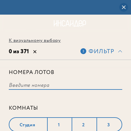
К визуальному выбору
0 из 371
ФИЛЬТР
3
НОМЕРА ЛОТОВ
Выбранным фильтрам не
соответствует ни одного лота
КОМНАТЫ
Студия
1
2
3