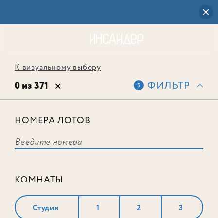
К визуальному выбору
0 из 371
ФИЛЬТР
5
НОМЕРА ЛОТОВ
Выбранным фильтрам не
соответствует ни одного лота
КОМНАТЫ
Студия
1
2
3