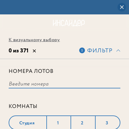
К визуальному выбору
0 из 371
ФИЛЬТР
5
НОМЕРА ЛОТОВ
Выбранным фильтрам не
соответствует ни одного лота
КОМНАТЫ
Студия
1
2
3