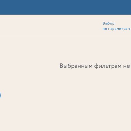
Выбор
ии
Локация
Инвесторам
Собственникам
Способы покупки
по параметрам
Ь
Выбранным фильтрам не 