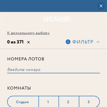
К визуальному выбору
0 из 371
ФИЛЬТР
5
НОМЕРА ЛОТОВ
Выбранным фильтрам не
соответствует ни одного лота
КОМНАТЫ
Студия
1
2
3