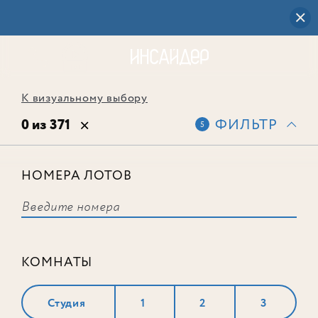
К визуальному выбору
0 из 371
ФИЛЬТР
5
НОМЕРА ЛОТОВ
Выбранным фильтрам не
соответствует ни одного лота
КОМНАТЫ
Студия
1
2
3