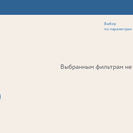
Выбор
ии
Локация
Инвесторам
Собственникам
Способы покупки
по параметрам
Ь
Выбранным фильтрам не 