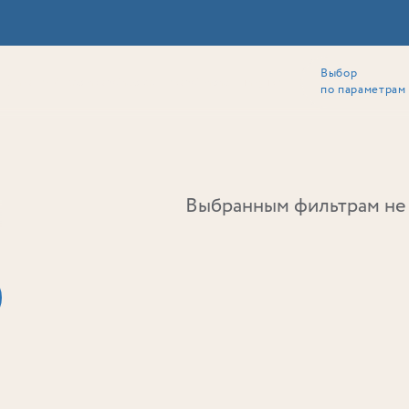
Выбор
ии
Локация
Инвесторам
Собственникам
Способы покупки
по параметрам
Ь
Выбранным фильтрам не 