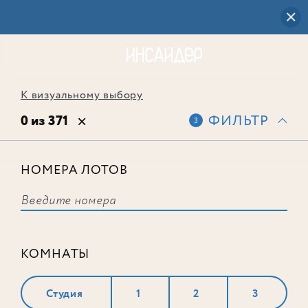
К визуальному выбору
0 из 371
ФИЛЬТР
3
НОМЕРА ЛОТОВ
Выбранным фильтрам не
соответствует ни одного лота
КОМНАТЫ
Студия
1
2
3