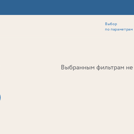
Выбор
ии
Локация
Инвесторам
Собственникам
Способы покупки
по параметрам
Ь
Выбранным фильтрам не 