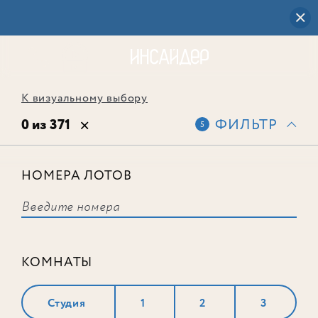
К визуальному выбору
0 из 371
ФИЛЬТР
5
НОМЕРА ЛОТОВ
Выбранным фильтрам не
соответствует ни одного лота
КОМНАТЫ
Студия
1
2
3