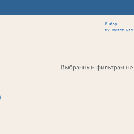
Выбор
ии
Локация
Инвесторам
Собственникам
Способы покупки
по параметрам
Ь
Выбранным фильтрам не 