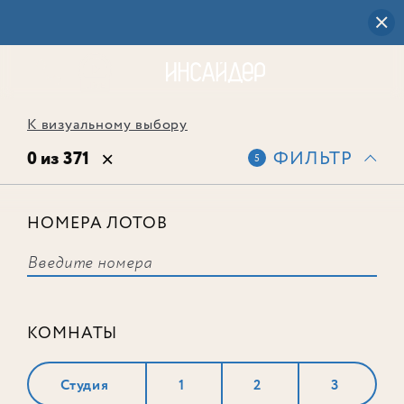
К визуальному выбору
0 из 371
ФИЛЬТР
5
НОМЕРА ЛОТОВ
Выбранным фильтрам не
соответствует ни одного лота
КОМНАТЫ
Студия
1
2
3