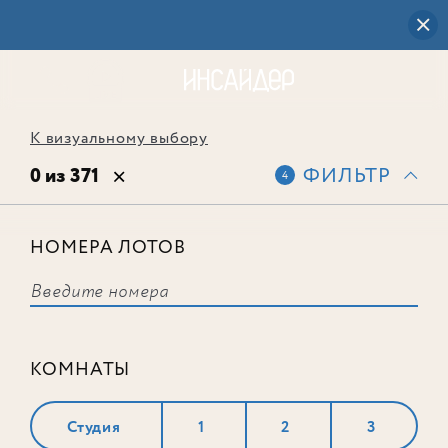
К визуальному выбору
0 из 371
ФИЛЬТР
4
НОМЕРА ЛОТОВ
Выбранным фильтрам не
соответствует ни одного лота
КОМНАТЫ
Студия
1
2
3