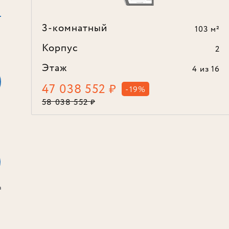
3-комнатный
103 м²
Корпус
2
Этаж
4
из 16
47 038 552
₽
-19%
58 038 552
₽
а