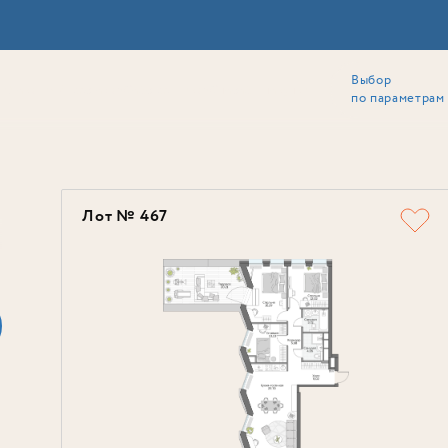
Выбор
ии
Локация
Инвесторам
Собственникам
Способы покупки
по параметрам
Ь
Лот № 467