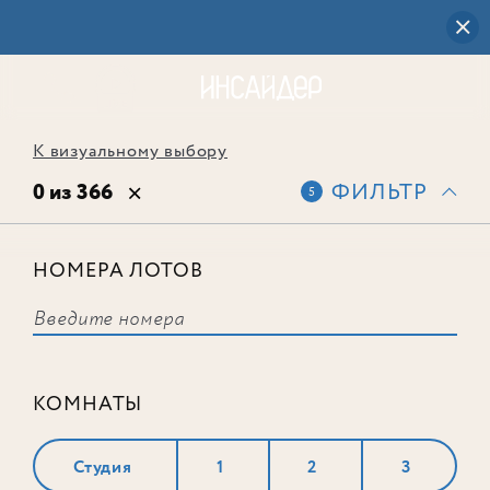
К визуальному выбору
0 из 366
ФИЛЬТР
5
НОМЕРА ЛОТОВ
Выбранным фильтрам не
соответствует ни одного лота
КОМНАТЫ
Студия
1
2
3