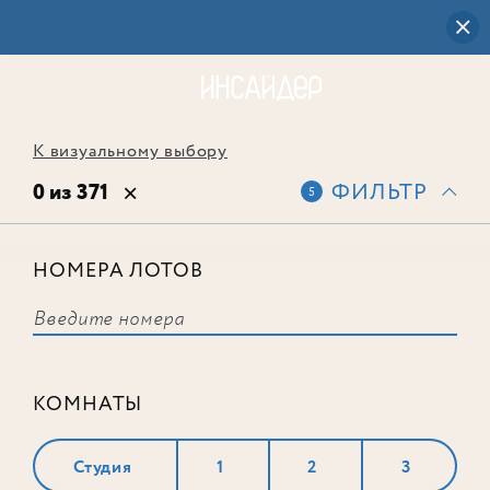
К визуальному выбору
0 из 371
ФИЛЬТР
5
НОМЕРА ЛОТОВ
Выбранным фильтрам не
соответствует ни одного лота
КОМНАТЫ
Студия
1
2
3