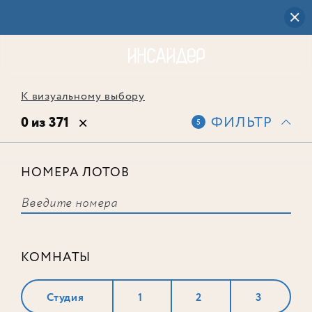
К визуальному выбору
0 из 371
ФИЛЬТР
5
НОМЕРА ЛОТОВ
Выбранным фильтрам не
соответствует ни одного лота
КОМНАТЫ
Студия
1
2
3