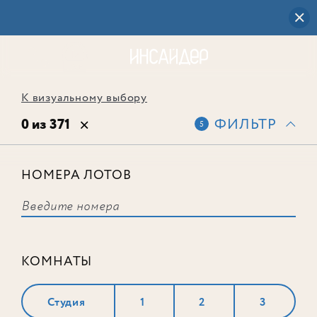
К визуальному выбору
0 из 371
ФИЛЬТР
5
НОМЕРА ЛОТОВ
Выбранным фильтрам не
соответствует ни одного лота
КОМНАТЫ
Студия
1
2
3