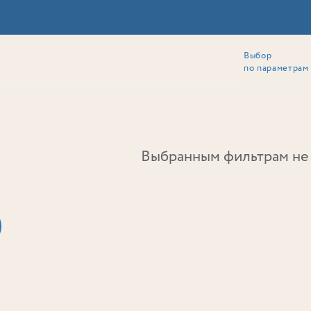
Выбор
ии
Локация
Инвесторам
Собственникам
Способы покупки
по параметрам
Ь
Выбранным фильтрам не 