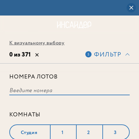
К визуальному выбору
0 из 371
ФИЛЬТР
5
НОМЕРА ЛОТОВ
Выбранным фильтрам не
соответствует ни одного лота
КОМНАТЫ
Студия
1
2
3