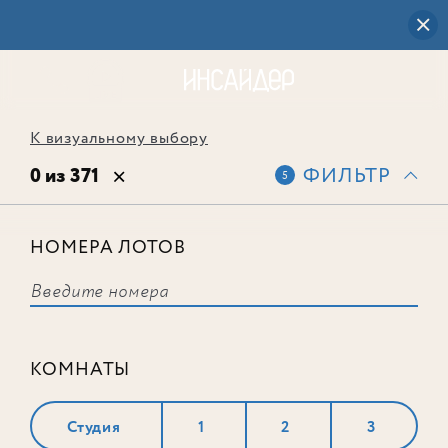
К визуальному выбору
0 из 371
ФИЛЬТР
5
НОМЕРА ЛОТОВ
Выбранным фильтрам не
соответствует ни одного лота
КОМНАТЫ
Студия
1
2
3