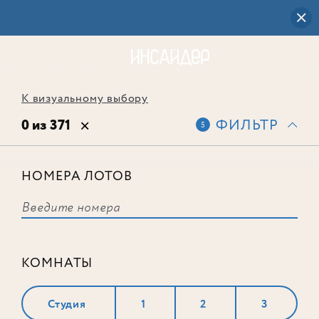
К визуальному выбору
0 из 371
ФИЛЬТР
5
НОМЕРА ЛОТОВ
Выбранным фильтрам не
соответствует ни одного лота
КОМНАТЫ
Студия
1
2
3