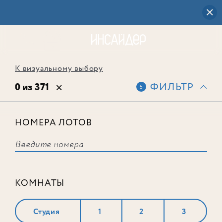
К визуальному выбору
0 из 371
ФИЛЬТР
5
НОМЕРА ЛОТОВ
Выбранным фильтрам не
соответствует ни одного лота
КОМНАТЫ
Студия
1
2
3