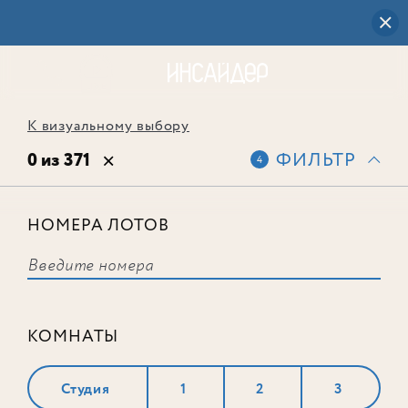
К визуальному выбору
0 из 371
ФИЛЬТР
4
НОМЕРА ЛОТОВ
Выбранным фильтрам не
соответствует ни одного лота
КОМНАТЫ
Студия
1
2
3