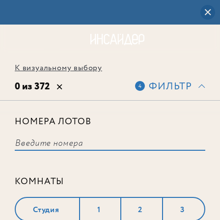
К визуальному выбору
0 из 372
ФИЛЬТР
4
НОМЕРА ЛОТОВ
Выбранным фильтрам не
соответствует ни одного лота
КОМНАТЫ
Студия
1
2
3