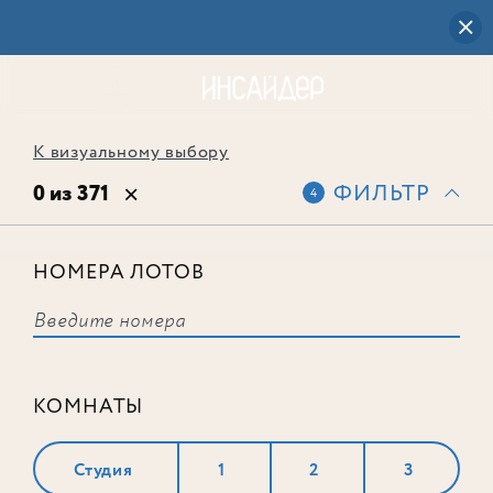
К визуальному выбору
0 из 371
ФИЛЬТР
4
НОМЕРА ЛОТОВ
Выбранным фильтрам не
соответствует ни одного лота
КОМНАТЫ
Студия
1
2
3