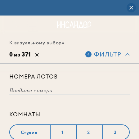
К визуальному выбору
0 из 371
ФИЛЬТР
4
НОМЕРА ЛОТОВ
Выбранным фильтрам не
соответствует ни одного лота
КОМНАТЫ
Студия
1
2
3