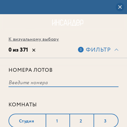
К визуальному выбору
0 из 371
ФИЛЬТР
3
НОМЕРА ЛОТОВ
Выбранным фильтрам не
соответствует ни одного лота
КОМНАТЫ
Студия
1
2
3