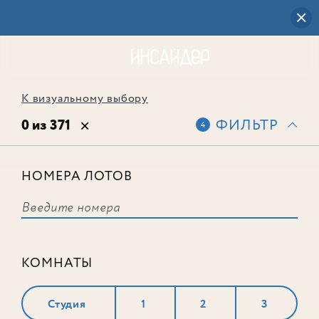
К визуальному выбору
0 из 371
ФИЛЬТР
4
НОМЕРА ЛОТОВ
Выбранным фильтрам не
соответствует ни одного лота
КОМНАТЫ
Студия
1
2
3