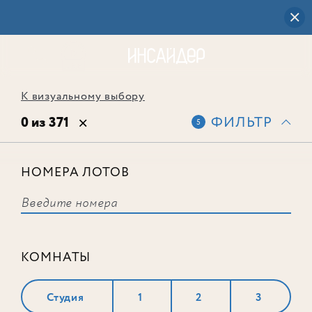
К визуальному выбору
0 из 371
ФИЛЬТР
5
НОМЕРА ЛОТОВ
Выбранным фильтрам не
соответствует ни одного лота
КОМНАТЫ
Студия
1
2
3