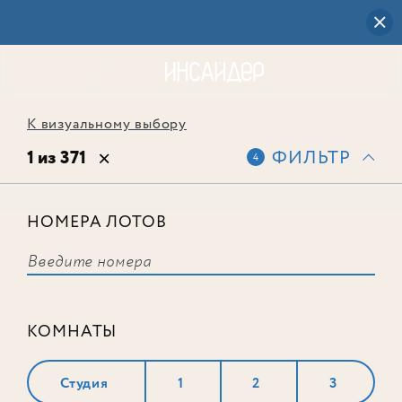
К визуальному выбору
1 из 371
ФИЛЬТР
4
НОМЕРА ЛОТОВ
Лот № 313
КОМНАТЫ
Студия
1
2
3