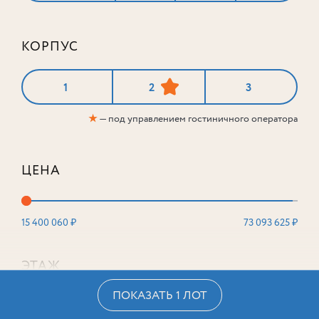
КОРПУС
3-комнатный
89,2 м²
1
2
3
Корпус
1
★
— под управлением гостиничного оператора
Этаж
4
из 16
38 614 148
₽
ЦЕНА
15 400 060 ₽
73 093 625 ₽
ЭТАЖ
ПОКАЗАТЬ 1 ЛОТ
2
16