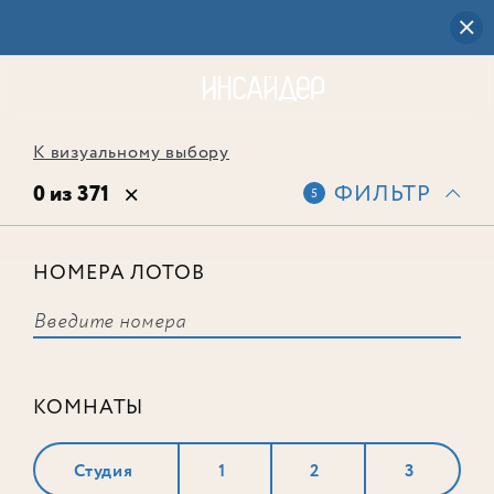
К визуальному выбору
0 из 371
ФИЛЬТР
5
НОМЕРА ЛОТОВ
Выбранным фильтрам не
соответствует ни одного лота
КОМНАТЫ
Студия
1
2
3