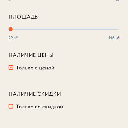
ПЛОЩАДЬ
29 м²
146 м²
3-комнатный
94,8 м²
Корпус
3
НАЛИЧИЕ ЦЕНЫ
Этаж
4
из 16
Только с ценой
46 143 725
₽
-19%
57 143 725
₽
НАЛИЧИЕ СКИДКИ
Только со скидкой