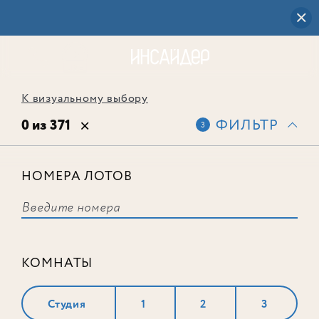
К визуальному выбору
0 из 371
ФИЛЬТР
3
НОМЕРА ЛОТОВ
Выбранным фильтрам не
соответствует ни одного лота
КОМНАТЫ
Студия
1
2
3