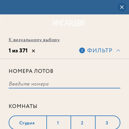
К визуальному выбору
1 из 371
ФИЛЬТР
3
НОМЕРА ЛОТОВ
Лот № 467
КОМНАТЫ
Студия
1
2
3