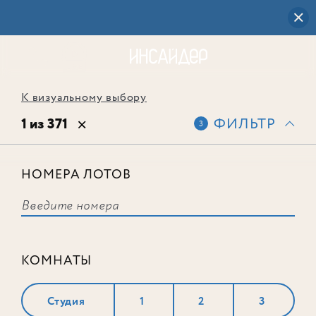
К визуальному выбору
1 из 371
ФИЛЬТР
3
НОМЕРА ЛОТОВ
Лот № 467
КОМНАТЫ
Студия
1
2
3