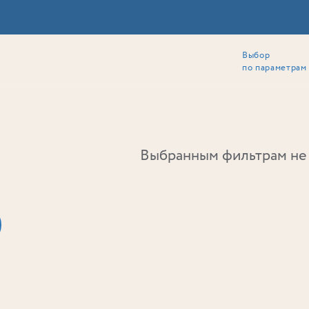
Выбор
ии
Локация
Инвесторам
Собственникам
Способы покупки
по параметрам
Ь
Выбранным фильтрам не 