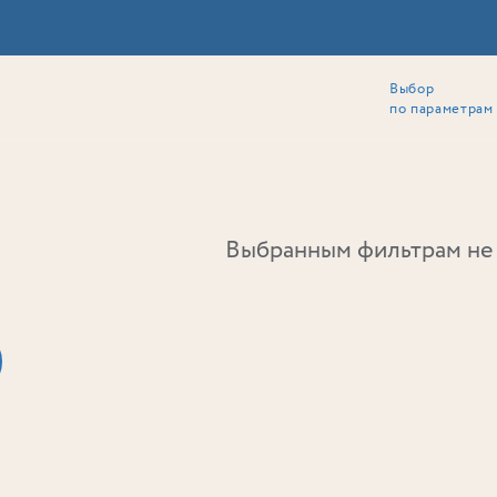
Выбор
ии
Локация
Инвесторам
Собственникам
Способы покупки
по параметрам
Ь
Выбранным фильтрам не 