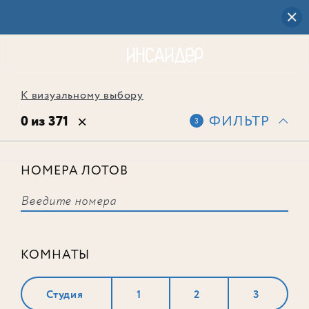
К визуальному выбору
0 из 371
ФИЛЬТР
3
НОМЕРА ЛОТОВ
Выбранным фильтрам не
соответствует ни одного лота
КОМНАТЫ
Студия
1
2
3