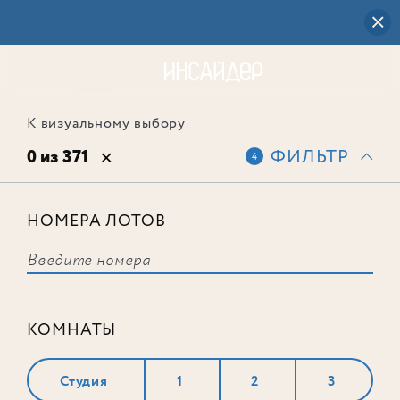
К визуальному выбору
0 из 371
ФИЛЬТР
4
НОМЕРА ЛОТОВ
Выбранным фильтрам не
соответствует ни одного лота
КОМНАТЫ
Студия
1
2
3