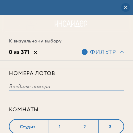
К визуальному выбору
0 из 371
ФИЛЬТР
3
НОМЕРА ЛОТОВ
Выбранным фильтрам не
соответствует ни одного лота
КОМНАТЫ
Студия
1
2
3