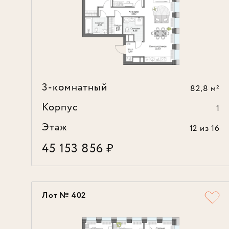
3-комнатный
82,8 м²
Корпус
1
Этаж
12
из 16
45 153 856
₽
Лот № 402