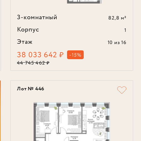
3-комнатный
82,8 м²
Корпус
1
Этаж
10
из 16
38 033 642
₽
-15%
44 745 462
₽
Лот № 446