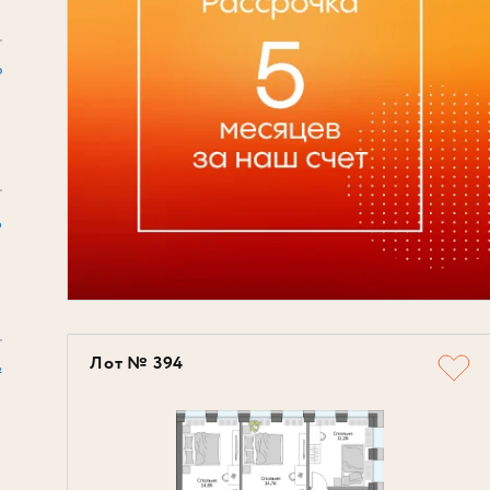
₽
6
Лот № 394
²