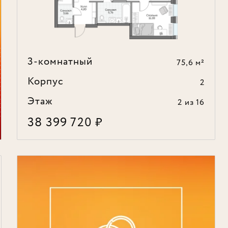
3-комнатный
75,6 м²
Корпус
2
Этаж
2
из 16
38 399 720
₽