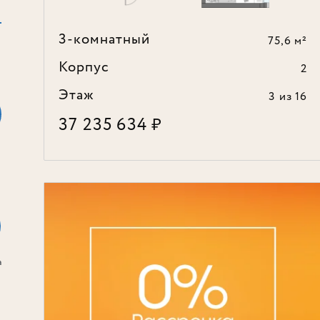
3-комнатный
75,6 м²
Корпус
2
Этаж
3
из 16
37 235 634
₽
а