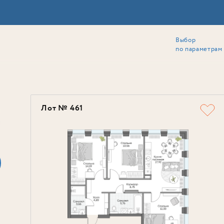
Выбор
ии
Локация
Инвесторам
Собственникам
Способы покупки
по параметрам
Ь
Лот № 461