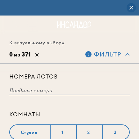
К визуальному выбору
0 из 371
ФИЛЬТР
3
НОМЕРА ЛОТОВ
Выбранным фильтрам не
соответствует ни одного лота
КОМНАТЫ
Студия
1
2
3