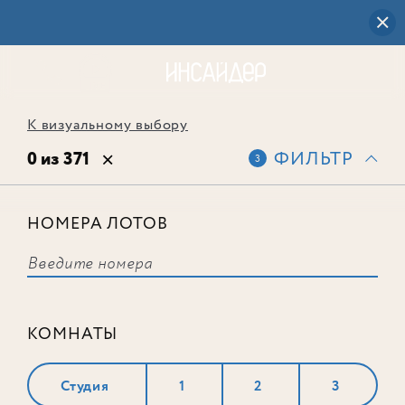
К визуальному выбору
0 из 371
ФИЛЬТР
3
НОМЕРА ЛОТОВ
Выбранным фильтрам не
соответствует ни одного лота
КОМНАТЫ
Студия
1
2
3