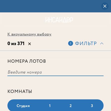
К визуальному выбору
0 из 371
ФИЛЬТР
5
НОМЕРА ЛОТОВ
Выбранным фильтрам не
соответствует ни одного лота
КОМНАТЫ
Студия
1
2
3