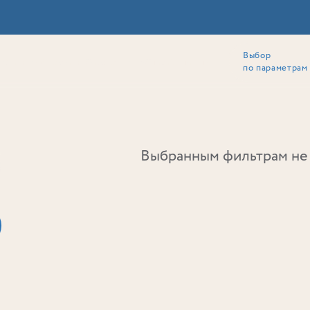
Выбор
ии
Локация
Инвесторам
Собственникам
Способы покупки
по параметрам
Ь
Выбранным фильтрам не 