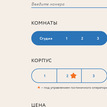
КОМНАТЫ
Студия
1
2
3
КОРПУС
1
2
3
★
— под управлением гостиничного оператор
ЦЕНА