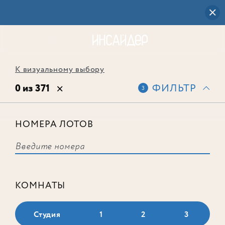
К визуальному выбору
0 из 371
ФИЛЬТР
3
НОМЕРА ЛОТОВ
Выбранным фильтрам не
соответствует ни одного лота
КОМНАТЫ
Студия
1
2
3