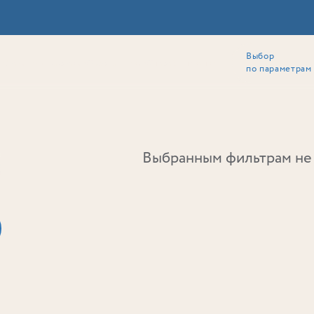
Выбор
ии
Локация
Инвесторам
Собственникам
Способы покупки
по параметрам
Ь
Выбранным фильтрам не 