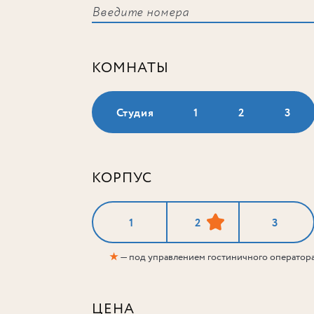
КОМНАТЫ
Студия
1
2
3
КОРПУС
1
2
3
★
— под управлением гостиничного оператор
ЦЕНА