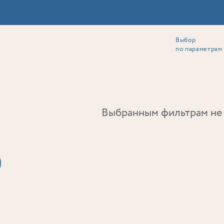
Выбор
ии
Локация
Инвесторам
Собственникам
Способы покупки
по параметрам
Ь
Выбранным фильтрам не 