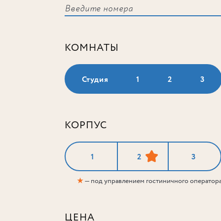
КОМНАТЫ
Студия
1
2
3
КОРПУС
1
2
3
★
— под управлением гостиничного оператор
ЦЕНА